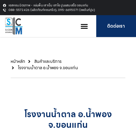
เอสคอน มิตรภาพ - แผ่นพื้น เสาเข็ม เสาไอ ปูนผสมเสร็จ ขอนแก่น
088-5572426 (ผลิตภัณฑ์คอนกรีต), 095-6695071 (แพล้นท์ปูน)
ติดต่อเรา
หน้าหลัก
สินค้าและบริการ
โรงงานน้ำตาล อ.น้ำพอง จ.ขอนแก่น
โรงงานน้ำตาล อ.น้ำพอง
จ.ขอนแก่น