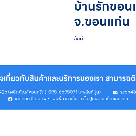
บ้านรักขอนแ
จ.ขอนแก่น
ข้อดี
เกี่ยวกับสินค้าและบริการของเรา สามารถติดต
6 (ผลิตภัณฑ์คอนกรีต), 095-6695071 (แพล้นท์ปูน)
scon4
เอสคอน มิตรภาพ - แผ่นพื้น เสาเข็ม เสาไอ ปูนผสมเสร็จ ขอนแก่น